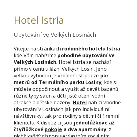
Hotel Istria
Ubytování ve Velkých Losinách
Vítejte na stránkách
rodinného hotelu Istria
,
kde Vám nabízíme
pohodlné ubytování ve
Velkých Losinách
. Hotel Istria se nachází
přímo v centru lázní Velkých Losin. Jeho
velkou výhodou je vzdálenost pouze
pár
metrů od Termálního parku Losiny
, kde si
můžete odpočinout a využít až devět bazénů,
různé typy saun a děti jistě ocení vodní
atrakce a dětské bazény.
Hotel
nabízí vhodné
ubytování v Losinách jak pro individuální
návštěvníky, tak pro rodiny s dětmi či firemní
klientelu. K dispozici jsou
jednolůžkové až
čtyřlůžkové
pokoje
a dva apartmány
, z
nichž každý disponuje vlastním sociálním