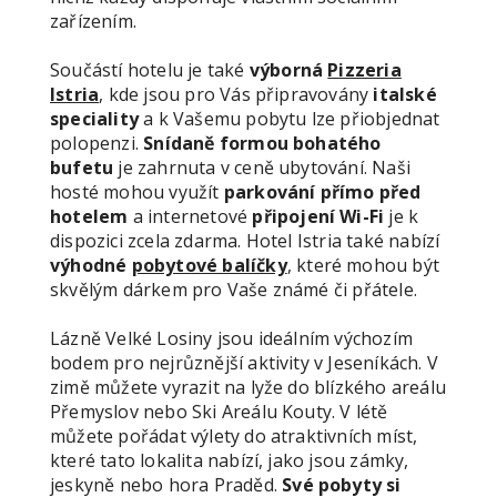
zařízením.
Součástí hotelu je také
výborná
Pizzeria
Istria
, kde jsou pro Vás připravovány
italské
speciality
a k Vašemu pobytu lze přiobjednat
polopenzi.
Snídaně formou bohatého
bufetu
je zahrnuta v ceně ubytování. Naši
hosté mohou využít
parkování přímo před
hotelem
a internetové
připojení Wi-Fi
je k
dispozici zcela zdarma. Hotel Istria také nabízí
výhodné
pobytové balíčky
, které mohou být
skvělým dárkem pro Vaše známé či přátele.
Lázně Velké Losiny jsou ideálním výchozím
bodem pro nejrůznější aktivity v Jeseníkách. V
zimě můžete vyrazit na lyže do blízkého areálu
Přemyslov nebo Ski Areálu Kouty. V létě
můžete pořádat výlety do atraktivních míst,
které tato lokalita nabízí, jako jsou zámky,
jeskyně nebo hora Praděd.
Své pobyty si