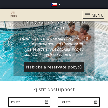
MENU
Pobyty se vstupem
do lázní
Lázně Velké Losiny se nachází pouze 10
minut procházkou od Hotelu Istria.
Vyberte si ze široké nabídky pobytů,
součástí kterých je i vstup do lázní.
Nabídka a rezervace pobytů
Zjistit dostupnost