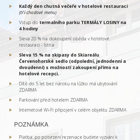
Každý den chutná večeře v hotelové restauraci
(tří-chodové menu)
Vstup do
termalního parku TERMÁLY LOSINY na
4 hodiny
Sleva 20 % na dokoupení oběda v hotelové
restauraci - Istria
Sleva 15 % na skipasy do Skiareálu
Červenohorské sedlo (odpolední, jednodenní a
dvoudenní) s možností zakoupení přímo na
hotelové recepci.
Dítě do 5 let bez nároku na lůžko má ubytování
ZDARMA
Parkování před hotelem ZDARMA
Internetové Wi-Fi připojení v celém objektu ZDARMA
POZNÁMKA
Platba: po potvrzení rezervace budete vyzváni k