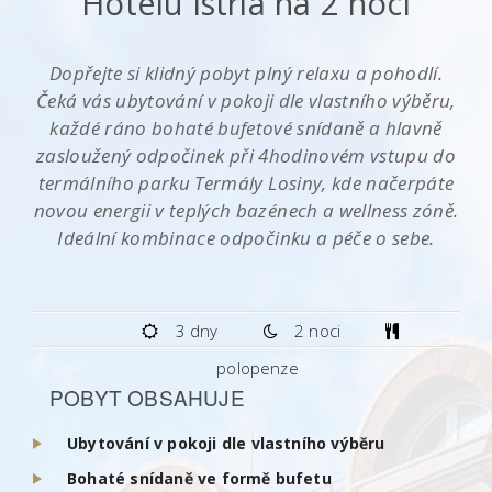
Hotelu Istria na 2 noci
Dopřejte si klidný pobyt plný relaxu a pohodlí.
Čeká vás ubytování v pokoji dle vlastního výběru,
každé ráno bohaté bufetové snídaně a hlavně
zasloužený odpočinek při 4hodinovém vstupu do
termálního parku Termály Losiny, kde načerpáte
novou energii v teplých bazénech a wellness zóně.
Ideální kombinace odpočinku a péče o sebe.
3 dny
2 noci
polopenze
POBYT OBSAHUJE
Ubytování v pokoji dle vlastního výběru
Bohaté snídaně ve formě bufetu