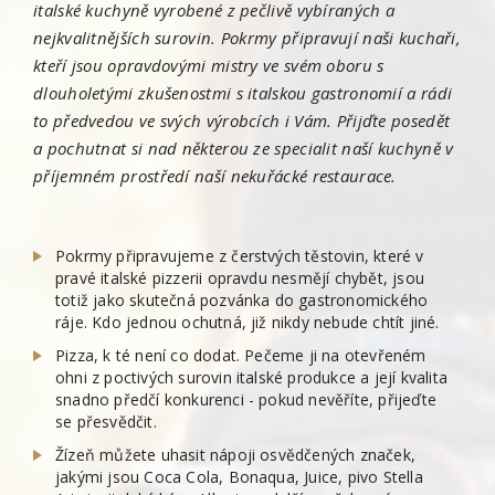
italské kuchyně vyrobené z pečlivě vybíraných a
nejkvalitnějších surovin. Pokrmy připravují naši kuchaři,
kteří jsou opravdovými mistry ve svém oboru s
dlouholetými zkušenostmi s italskou gastronomií a rádi
to předvedou ve svých výrobcích i Vám. Přijďte posedět
a pochutnat si nad některou ze specialit naší kuchyně v
příjemném prostředí naší nekuřácké restaurace.
Pokrmy připravujeme z čerstvých těstovin, které v
pravé italské pizzerii opravdu nesmějí chybět, jsou
totiž jako skutečná pozvánka do gastronomického
ráje. Kdo jednou ochutná, již nikdy nebude chtít jiné.
Pizza, k té není co dodat. Pečeme ji na otevřeném
ohni z poctivých surovin italské produkce a její kvalita
snadno předčí konkurenci - pokud nevěříte, přijeďte
se přesvědčit.
Žízeň můžete uhasit nápoji osvědčených značek,
jakými jsou Coca Cola, Bonaqua, Juice, pivo Stella