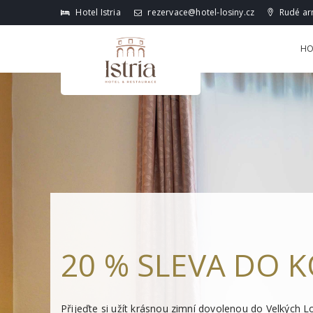
Hotel Istria
rezervace@hotel-losiny.cz
Rudé arm
HO
20 % SLEVA DO 
Přijeďte si užít krásnou zimní dovolenou do Velkých Los