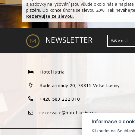
sjezdovky na lyžování jsou všude okolo nás a najdete t
pizzérii. Do konce února se slevou 20%! Tak neváhejte
Rezervujte ze slevou.
NEWSLETTER
Hotel Istria
Rudé armády 20, 78815 Velké Losiny
+420 583 222 010
rezervace@hotel-losiny.cz
Informace o cook
Kliknutím na Souhlas