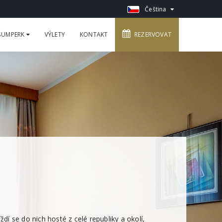
Čeština
 ŠUMPERK
VÝLETY
KONTAKT
REZERVOVAT
dí se do nich hosté z celé republiky a okolí,