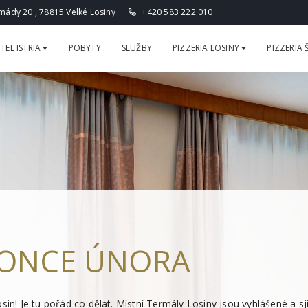
ády 20 , 78815 Velké Losiny
+420 583 222 010
TEL ISTRIA
POBYTY
SLUŽBY
PIZZERIA LOSINY
PIZZERIA
KONCE ÚNORA
in! Je tu pořád co dělat. Místní Termály Losiny jsou vyhlášené a sjíž