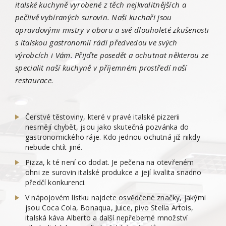
italské kuchyně vyrobené z těch nejkvalitnějších a
pečlivě vybíraných surovin. Naši kuchaři jsou
opravdovými mistry v oboru a své dlouholeté zkušenosti
s italskou gastronomií rádi předvedou ve svých
výrobcích i Vám. Přijďte posedět a ochutnat některou ze
specialit naší kuchyně v příjemném prostředí naší
restaurace.
Čerstvé těstoviny, které v pravé italské pizzerii
nesmějí chybět, jsou jako skutečná pozvánka do
gastronomického ráje. Kdo jednou ochutná již nikdy
nebude chtít jiné.
Pizza, k té není co dodat. Je pečena na otevřeném
ohni ze surovin italské produkce a její kvalita snadno
předčí konkurenci.
V nápojovém lístku najdete osvědčené značky, jakými
jsou Coca Cola, Bonaqua, Juice, pivo Stella Artois,
italská káva Alberto a další nepřeberné množství