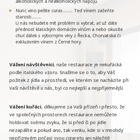
alkoholických a nealkoholických nápojů.
Nunc vino pellite curas.......... Teď vínem zažeňte
starosti..........
U nás nebudete mít problém si vybrat, ať už dáte
přednost klasickým domácím vínům a nebo okusíte
chuť dálek s výbornými víny z Řecka, Chorvatska či
exkluzivním vínem z Černé hory.
Vážení návštěvníci
, naše restaurace je nekuřácká
podle italského vzoru. Snažíme se o to, aby Váš
požitek z jídla a prostředí, ve kterém se nacházíte při
Vaší návštěvě u nás, byl co nejlepší a nejpříjemnější.
Vážení kuřáci
, děkujeme za Vaši přízeň i přesto, že
ve společných prostorech restaurace nemůžete
holdovat svému zvyku, že si před či po jídle
nezapálíte a pokud ano, tak venku, kde si v mnohdy
nepříznivém počasí svou cigaretu ani náležitě