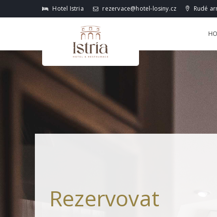
Hotel Istria
rezervace@hotel-losiny.cz
Rudé arm
HO
Rezervovat