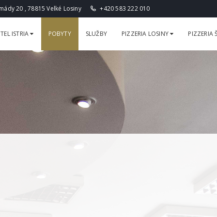
ády 20 , 78815 Velké Losiny
+420 583 222 010
TEL ISTRIA
POBYTY
SLUŽBY
PIZZERIA LOSINY
PIZZERIA