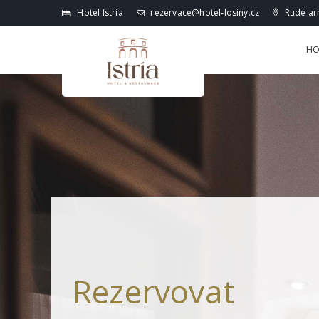
Hotel Istria
rezervace@hotel-losiny.cz
Rudé arm
HO
Rezervovat