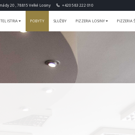
ády 20 , 78815 Velké Losiny
+420 583 222 010
TEL ISTRIA
POBYTY
SLUŽBY
PIZZERIA LOSINY
PIZZERIA