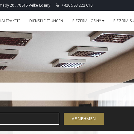
ády 20 , 78815 Velké Losiny
+420 583 222 010
HALTPAKETE
DIENSTLEISTUNGEN
PIZZERIA LOSINY
PIZZERIA 